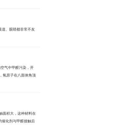
吸道、眼睛都非常不友
内空气中甲醛污染，开
，氧原子在八面体角顶
触面积大，这种材料在
的催化剂与甲醛接触后