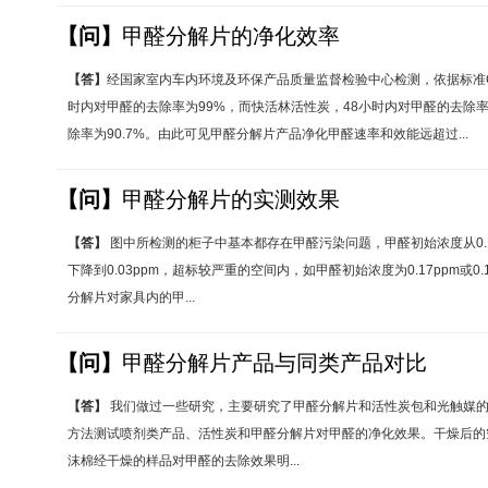
【问】
甲醛分解片的净化效率
【答】
经国家室内车内环境及环保产品质量监督检验中心检测，依据标准QB/
时内对甲醛的去除率为99%，而快活林活性炭，48小时内对甲醛的去除率
除率为90.7%。由此可见甲醛分解片产品净化甲醛速率和效能远超过...
【问】
甲醛分解片的实测效果
【答】
图中所检测的柜子中基本都存在甲醛污染问题，甲醛初始浓度从0.10-
下降到0.03ppm，超标较严重的空间内，如甲醛初始浓度为0.17ppm或0
分解片对家具内的甲...
【问】
甲醛分解片产品与同类产品对比
【答】
我们做过一些研究，主要研究了甲醛分解片和活性炭包和光触媒的
方法测试喷剂类产品、活性炭和甲醛分解片对甲醛的净化效果。干燥后的
沫棉经干燥的样品对甲醛的去除效果明...