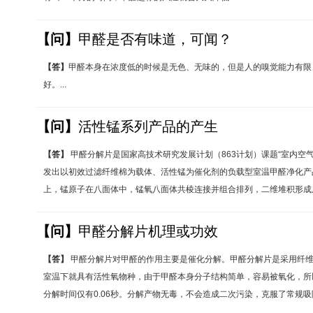
【问】
甲醛是否有味道，可闻？
【答】
甲醛本身在浓度低的时候是无色、无味的，但是人的嗅觉能力有限
好。...
【问】
活性锰系列产品的产生
【答】
甲醛分解片是国家高技术研究发展计划（863计划）课题“室内空
发出以初效过滤纤维棉为载体、活性锰为催化剂的负载型室温甲醛净化产
上，锰原子在八面体中，锰氧八面体共棱连接并组合排列，二维堆积形成层.
【问】
甲醛分解片机理或功效
【答】
甲醛分解片对甲醛的作用主要是催化分解。甲醛分解片是采用纤维
室温下就具有活性氧物种，由于甲醛本身分子结构简单，容易被氧化，所
分解时间仅有0.06秒。分解产物无毒，不会造成二次污染，克服了常规吸附