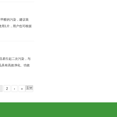
止甲醛的污染，建议装
使用1片，用户也可根据
且易引起二次污染，与
品具有高效净化、功效
1
2
›
»