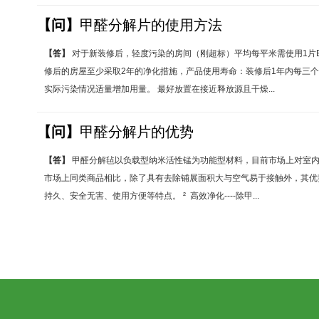
【问】
甲醛分解片的使用方法
【答】
对于新装修后，轻度污染的房间（刚超标）平均每平米需使用1片B
修后的房屋至少采取2年的净化措施，产品使用寿命：装修后1年内每三个
实际污染情况适量增加用量。 最好放置在接近释放源且干燥...
【问】
甲醛分解片的优势
【答】
甲醛分解毡以负载型纳米活性锰为功能型材料，目前市场上对室内
市场上同类商品相比，除了具有去除铺展面积大与空气易于接触外，其优
持久、安全无害、使用方便等特点。 ² 高效净化----除甲...