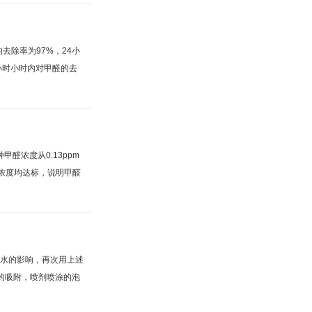
去除率为97%，24小
小时小时内对甲醛的去
醛浓度从0.13ppm
甲醛浓度均达标，说明甲醛
除水的影响，再次用上述
的吸附，喷剂喷涂的泡