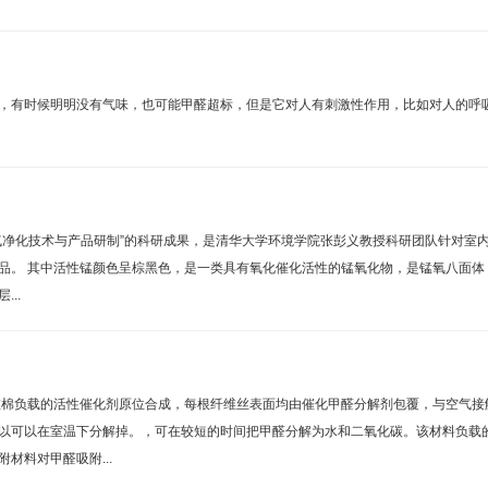
，有时候明明没有气味，也可能甲醛超标，但是它对人有刺激性作用，比如对人的呼
气净化技术与产品研制”的科研成果，是清华大学环境学院张彭义教授科研团队针对室
品。 其中活性锰颜色呈棕黑色，是一类具有氧化催化活性的锰氧化物，是锰氧八面体
..
棉负载的活性催化剂原位合成，每根纤维丝表面均由催化甲醛分解剂包覆，与空气接
以可以在室温下分解掉。，可在较短的时间把甲醛分解为水和二氧化碳。该材料负载
材料对甲醛吸附...