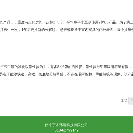
5产品，；重度污染的房间（超标2~5倍）平均每平米至少使用2片B5产品。为了防
月再生一次，1年后更换新的分解毡。 悬挂或摆放于室内家具的内外表面，每个抽屉
空气甲醛的净化以活性炭为主，有多种品牌的活性炭。活性炭对甲醛吸附容量有限，
势在于能够快速、高效、彻底地分解甲醛，不存在吸附饱和、甲醛解吸等现象。该产
1/2
南京宇杰环境科技有限公司
010-62799149