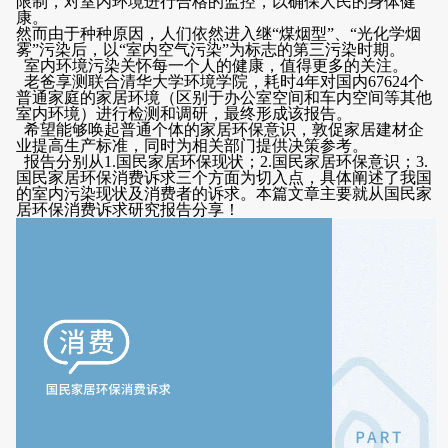
限制，对室内环境进行合格的监控，以确保人民的身体健
招聘信息
康。
然而由于种种原因，人们依然进入继“煤烟型”、“光化学烟
雾”污染后，以“室内空气污染”为标志的第三污染时期。
多功能表单
室内环境污染关怀每一个人的健康，值得更多的关注。
老爸享测联合清华大学环境学院，耗时4年对国内67624个
投票
普通家庭的家居环境（区别于办公室空间和车内空间等其他
室内环境）进行检测和调研，最终形成该报告。
希望能够唤起普通个体的家居环保意识，敦促家居建材企
业提高生产标准，同时为相关部门提供决策参考。
报告分别从1.国民家居环保现状；2.国民家居环保意识；3.
国民家居环保消费诉求三个方面为切入点，具体阐述了我国
的室内污染现状及消费者的诉求。本篇文章主要就从
国民家
居环保消费诉求
研究报告分享！